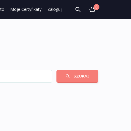
0
to
Moje Certyfikaty
Zaloguj
SZUKAJ