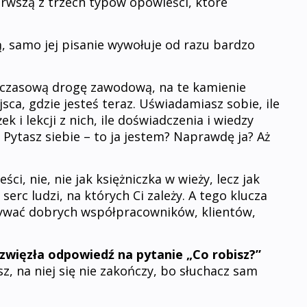
erwszą z trzech typów opowieści, które
ą, samo jej pisanie wywołuje od razu bardzo
chczasową drogę zawodową, na te kamienie
sca, gdzie jesteś teraz. Uświadamiasz sobie, ile
ek i lekcji z nich, ile doświadczenia i wiedzy
 Pytasz siebie – to ja jestem? Naprawdę ja? Aż
ci, nie, nie jak księżniczka w wieży, lecz jak
serc ludzi, na których Ci zależy. A tego klucza
ywać dobrych współpracowników, klientów,
zwięzła odpowiedź na pytanie „Co robisz?”
sz, na niej się nie zakończy, bo słuchacz sam