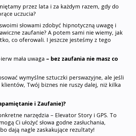
amiętamy przez lata i za każdym razem, gdy do
orące uczucia?
ią swoimi słowami zdobyć hipnotyczną uwagę i
kawiczne zaufanie? A potem sami nie wiemy, jak
tko, co oferowali. I jeszcze jesteśmy z tego
jpierw mała uwaga
– bez zaufania nie masz co
ować wymyślne sztuczki perswazyjne, ale jeśli
lientów, Twój biznes nie ruszy dalej, niż kilka
apamiętanie i Zaufanie)?
nkretne narzędzia – Elevator Story i GPS. To
mogą Ci ułożyć słowa godne zasłuchania,
 bo dają nagle zaskakujące rezultaty!