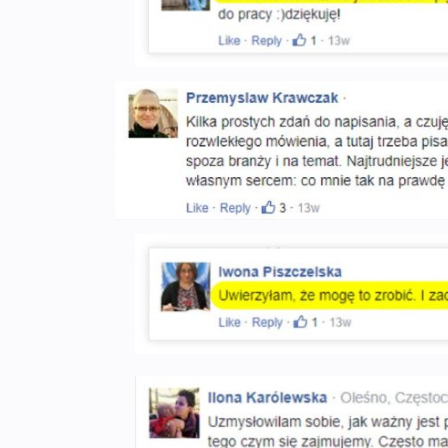
.
.
.