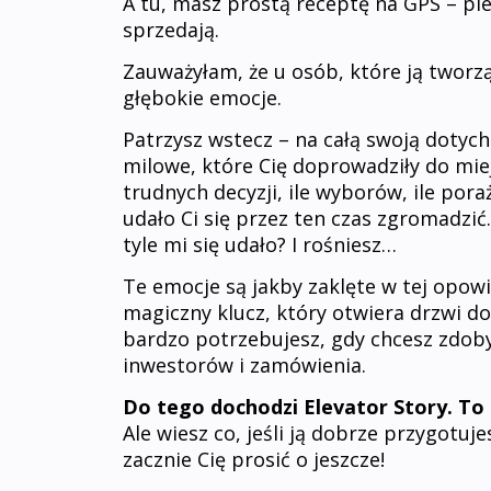
A tu, masz prostą receptę na GPS – pi
sprzedają.
Zauważyłam, że u osób, które ją tworz
głębokie emocje.
Patrzysz wstecz – na całą swoją doty
milowe, które Cię doprowadziły do miej
trudnych decyzji, ile wyborów, ile poraż
udało Ci się przez ten czas zgromadzić.
tyle mi się udało? I rośniesz…
Te emocje są jakby zaklęte w tej opowieś
magiczny klucz, który otwiera drzwi do 
bardzo potrzebujesz, gdy chcesz zdob
inwestorów i zamówienia.
Do tego dochodzi Elevator Story. To 
Ale wiesz co, jeśli ją dobrze przygotuje
zacznie Cię prosić o jeszcze!