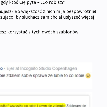
 gdy ktoś Cię pyta – „Co robisz?”
nujesz? Bo większość z nich mija bezpowrotnie!
esująco, by słuchacz sam chciał usłyszeć więcej i
iesz korzystać z tych dwóch szablonów