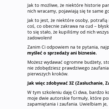
Jak to możliwe, że niektóre historie p
nich wracamy, pojawiają się te same g
Jak to jest, że niektóre osoby, potraf
coś, co obecnie zakrawa na cud – błys
to się stało, że kupiliśmy od nich wszys
zadowoleni!
Zanim Ci odpowiem na te pytania, na
myśleć o sprzedaży ani biznesie.
Możesz wydawać ogromne budżety, stos
nie zdobędziesz prawdziwego zaufania k
pierwszych kroków.
Jak więc zdobywać 3Z (Zasłuchanie, Z
W tym szkoleniu daję Ci dwa, bardzo ko
moje dwie autorskie formuły, które po
zapamiętania i zaufania. Uwielbiam je,